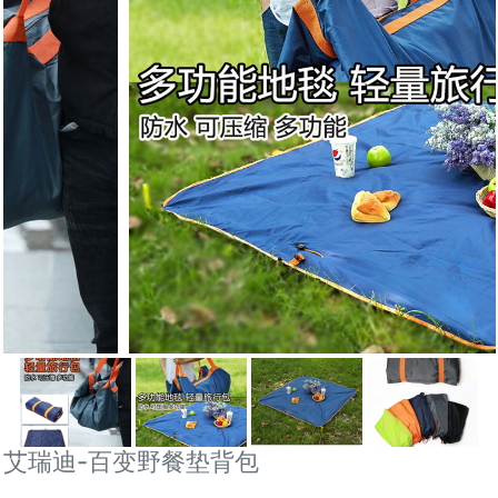
艾瑞迪-百变野餐垫背包