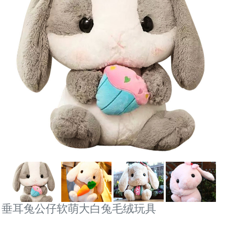
垂耳兔公仔软萌大白兔毛绒玩具