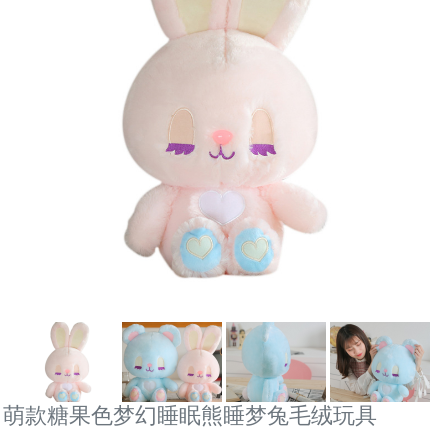
萌款糖果色梦幻睡眠熊睡梦兔毛绒玩具